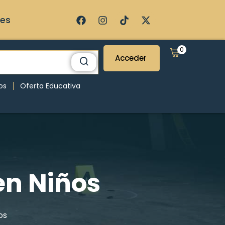
ses
0
Acceder
os
Oferta Educativa
en Niños
os