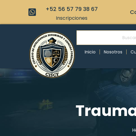
+52 56 57 79 38 67
Co
Inscripciones
Inicio
Nosotros
Cu
Traumat
H