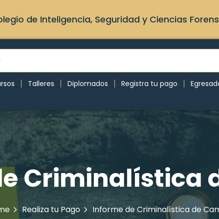
legio de Inteligencia, Seguridad y Ciencias Foren
rsos
Talleres
Diplomados
Registra tu pago
Egresad
de Criminalística
me
Realiza tu Pago
Informe de Criminalística de C