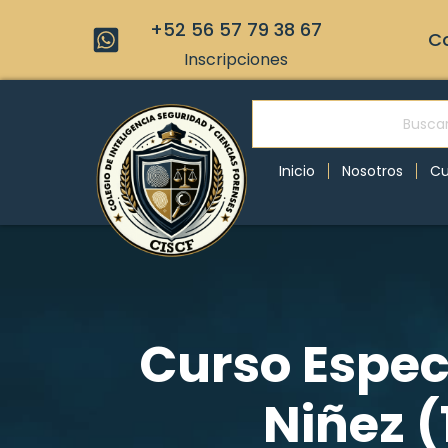
+52 56 57 79 38 67
Co
Inscripciones
Inicio
Nosotros
Cu
Curso Especi
Niñez (