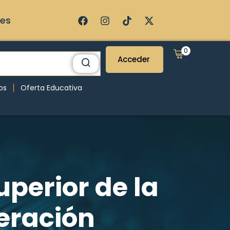
ses
0
Acceder
os
Oferta Educativa
uperior de la
neración