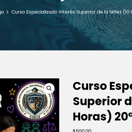
go
Curso Especializado Interés Superior de la Niñez (1
Curso Espe
Superior d
Horas) 20
$
500
.00