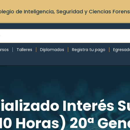
legio de Inteligencia, Seguridad y Ciencias Foren
rsos
Talleres
Diplomados
Registra tu pago
Egresad
alizado Interés S
10 Horas) 20ª Ge