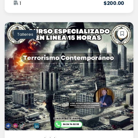
$
200
.00
1
Talleres