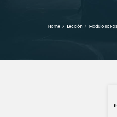
Home
Lección
Modulo III: R
¡