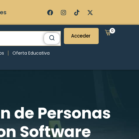
ses
0
Acceder
os
Oferta Educativa
ión de Personas
on Software