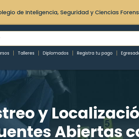
legio de Inteligencia, Seguridad y Ciencias Foren
rsos
Talleres
Diplomados
Registra tu pago
Egresad
streo y Localizac
uentes Abiertas c