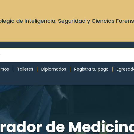
legio de Inteligencia, Seguridad y Ciencias Foren
rsos
Talleres
Diplomados
Registra tu pago
Egresad
erador de Medicina