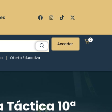
ses
0
Acceder
os
Oferta Educativa
 Táctica 10ª