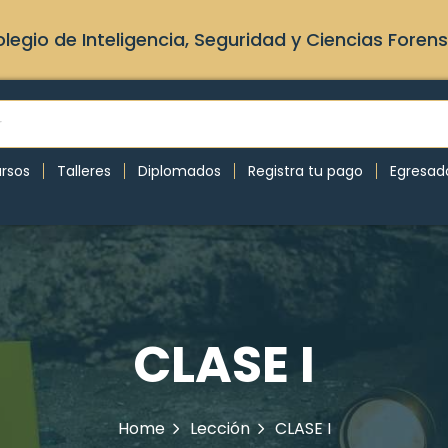
legio de Inteligencia, Seguridad y Ciencias Foren
rsos
Talleres
Diplomados
Registra tu pago
Egresad
CLASE I
Home
Lección
CLASE I