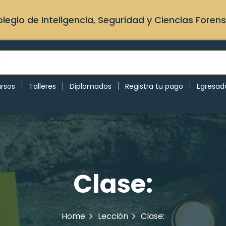
legio de Inteligencia, Seguridad y Ciencias Foren
rsos
Talleres
Diplomados
Registra tu pago
Egresad
Clase:
Home
Lección
Clase: