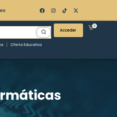
ses
0
Acceder
os
Oferta Educativa
ormáticas