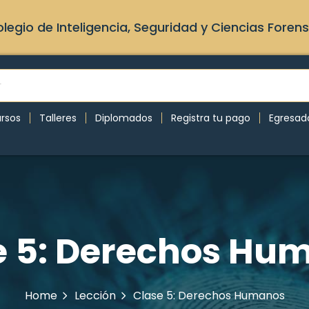
legio de Inteligencia, Seguridad y Ciencias Foren
rsos
Talleres
Diplomados
Registra tu pago
Egresad
e 5: Derechos Hu
Home
Lección
Clase 5: Derechos Humanos