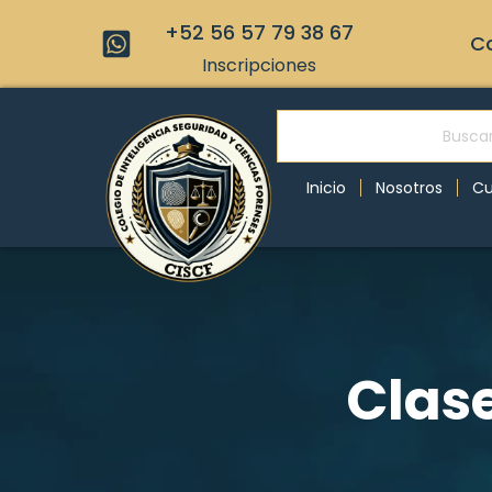
+52 56 57 79 38 67
Co
Inscripciones
Inicio
Nosotros
Cu
Clas