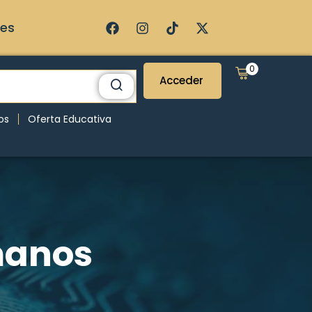
ses
0
Acceder
os
Oferta Educativa
manos