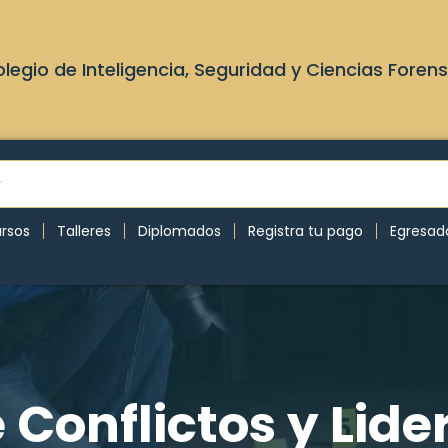
legio de Inteligencia, Seguridad y Ciencias Foren
rsos
Talleres
Diplomados
Registra tu pago
Egresad
 Conflictos y Lid