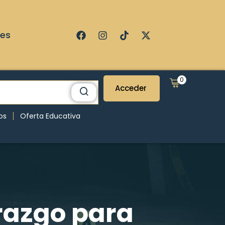
ses
0
Acceder
os
Oferta Educativa
erazgo para