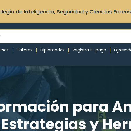
legio de Inteligencia, Seguridad y Ciencias Foren
rsos
Talleres
Diplomados
Registra tu pago
Egresad
Formación para An
: Estrategias y He