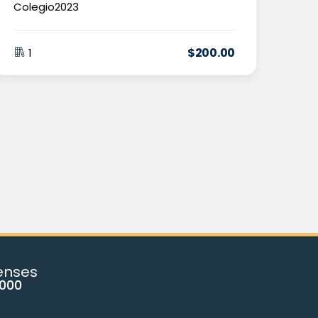
Colegio2023
$
200
.00
1
renses
3000