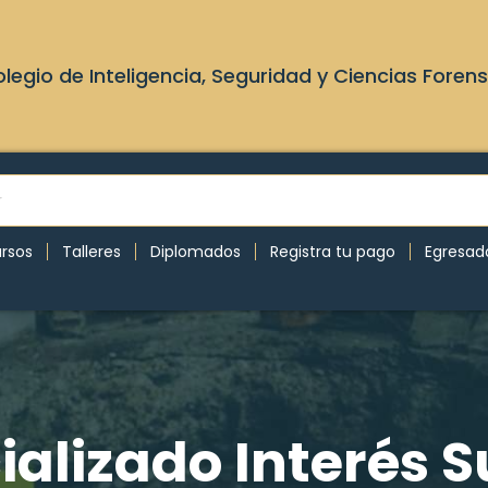
legio de Inteligencia, Seguridad y Ciencias Foren
rsos
Talleres
Diplomados
Registra tu pago
Egresad
alizado Interés S