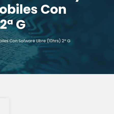
obiles Con
 2ª G
biles Con Sofware Libre (10hrs) 2ª G