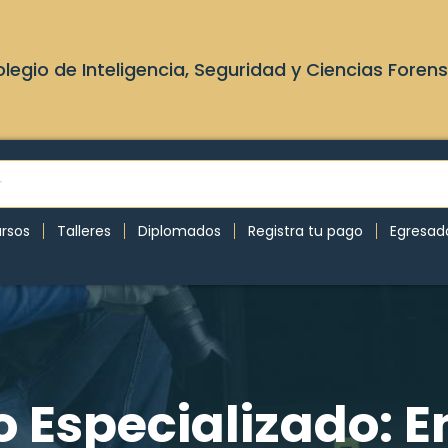
legio de Inteligencia, Seguridad y Ciencias Foren
rsos
Talleres
Diplomados
Registra tu pago
Egresad
o Especializado: 